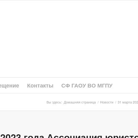
ещение
Контакты
СФ ГАОУ ВО МГПУ
Вы здесь:
Домашняя страница
/
Новости
/
31 марта 20
 2023 года Ассоциация юрист