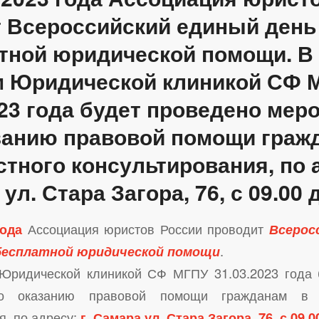
 Всероссийский единый день
тной юридической помощи. В 
м Юридической клиникой СФ 
023 года будет проведено мер
занию правовой помощи граж
тного консультирования, по а
ул. Стара Загора, 76, с 09.00 д
года
Ассоциация юристов России проводит
Всерос
 бесплатной юридической помощи
.
 Юридической клиникой СФ МГПУ 31.03.2023 года 
по оказанию правовой помощи гражданам в 
я, по адресу:
г. Самара ул. Стара Загора, 76
,
с 09.0