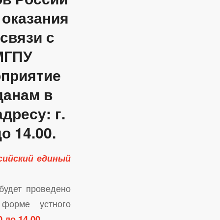
 оказания
связи с
МГПУ
оприятие
данам в
дресу: г.
о 14.00.
сийский единый
будет проведено
форме устного
0 до 14.00
.